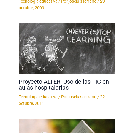
Tecnología educativa
/ Por
joseluisserrano
/
23
octubre, 2009
Proyecto ALTER. Uso de las TIC en
aulas hospitalarias
Tecnología educativa
/ Por
joseluisserrano
/
22
octubre, 2011