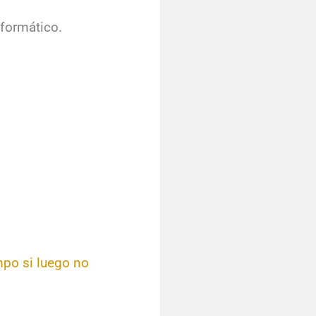
nformático.
mpo si luego no