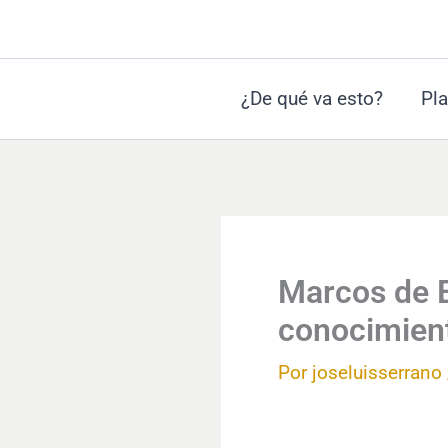
Ir
al
contenido
¿De qué va esto?
Pla
Marcos de E
conocimien
Por
joseluisserrano