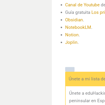
Canal de Youtube
d
Guía gratuita
Los pr
Obsidian
.
NotebookLM
.
Notion
.
Joplin
.
Únete a mi lista 
Únete a eduHackin
peninsular en Esp