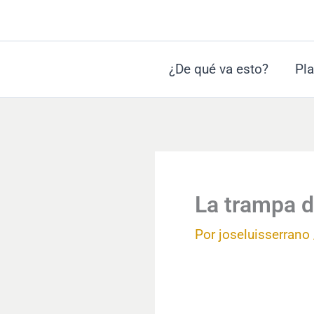
Ir
al
contenido
¿De qué va esto?
Pla
La trampa d
Por
joseluisserrano