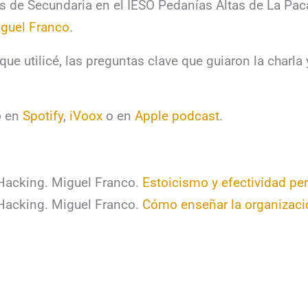
s de Secundaria en el IESO Pedanías Altas de La Paca
guel Franco
.
ue utilicé, las preguntas clave que guiaron la charl
o
en
Spotify
,
iVoox
o en
Apple pod
c
ast
.
Hacking. Miguel Franco.
Estoicismo y efectividad pe
Hacking. Miguel Franco.
Cómo enseñar la organizaci