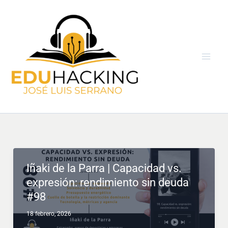
Ir
al
contenido
Iñaki de la Parra | Capacidad vs.
expresión: rendimiento sin deuda
#98
18 febrero, 2026