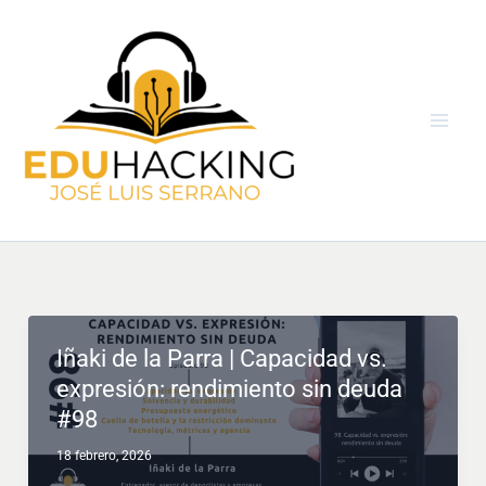
Ir
al
contenido
Iñaki de la Parra | Capacidad vs.
expresión: rendimiento sin deuda
#98
18 febrero, 2026