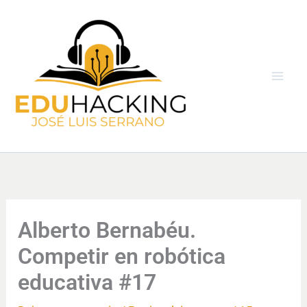
Ir
al
contenido
Alberto Bernabéu.
Competir en robótica
educativa #17