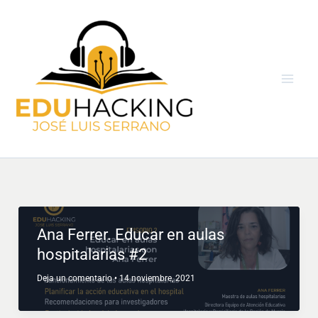
Ir
al
contenido
Ana Ferrer. Educar en aulas
hospitalarias #2
Deja un comentario
•
14 noviembre, 2021