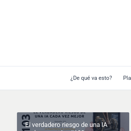
Ir
al
contenido
¿De qué va esto?
Pla
El verdadero riesgo de una IA