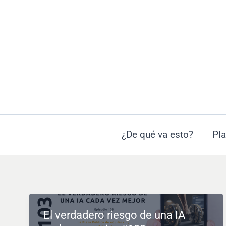
Ir
al
contenido
¿De qué va esto?
Pla
El verdadero riesgo de una IA