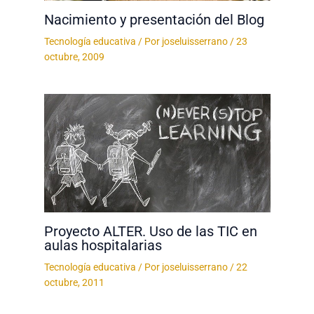
Nacimiento y presentación del Blog
Tecnología educativa
/ Por
joseluisserrano
/
23
octubre, 2009
Proyecto ALTER. Uso de las TIC en
aulas hospitalarias
Tecnología educativa
/ Por
joseluisserrano
/
22
octubre, 2011